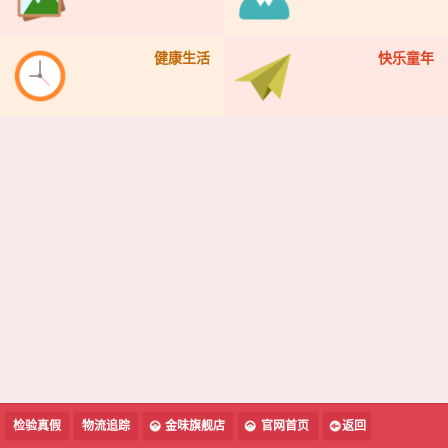
健康生活
快乐童年
检验真假
物流追踪
金味旗舰店
官网首页
返回