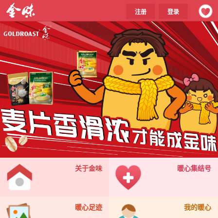
注册
登录
关于金味
暖心集结号
暖心足迹
我的暖心