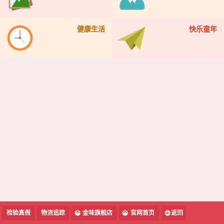
健康生活
快乐童年
检验真假
物流追踪
金味旗舰店
官网首页
返回